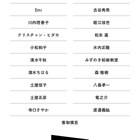
Emi
古谷秀男
川内理香子
堀江佳世
クリスチャン・ヒダカ
松永 直
小松和子
水内正隆
清水千秋
みずのき絵画教室
清水ちはる
森 雅樹
土屋信子
八島孝一
土屋正彦
竜之介
寺口さやか
渡邊義紘
香取慎吾