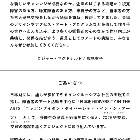
な新しいチャレンジが必要なのか。企画のはじまる段階から視覚
障害のある方、聴覚障害のある方、車椅子の方など、当事者の方
たちと意見交換をしながら議論を重ね、検証してきました。会場
のデザインやアクセス・アート・プログラムなどを通して作り手
の世界へと入り込み、より多くの鑑賞者の心のなかで作品同士が
共鳴し、関係を結び合う。道具としてのアートの実験に、みなさ
んもぜひ参加してみてください。
ロジャー・マクドナルド / 塩見有子
ごあいさつ
日本財団は、誰もが参加できるインクルーシブな社会の実現を目
指し、障害者のアート活動を中心に「日本財団DIVERSITY IN THE
ARTS（ニッポンザイダン・ダイバーシティ・イン・ジ・アー
えっきょう
こうさく
ツ）」として、多様性の意義と価値を広く伝え、
越境
や
交錯
、
こうかん
かんき
交歓
の
喚起
を導くプロジェクトに取り組んでいます。
展覧会やフォーラムの開催、作品の収蔵や作品貸出、積極的な情