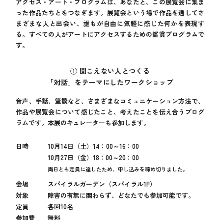
アクセス・アート・プログラムは、あなたと、この展覧会に集ま
った作品たちとをつなぎます。展覧会という場で作品を通してさ
まざまな人と出会い、誰もが自由に気軽に感じた何かを表現す
る。すべての人がアートにアクセスするための鑑賞プログラムで
す。
① 聞こえない人とつくる
「対話」をテーマにしたワークショップ
音声、手話、筆談など、さまざまなコミュニケーション方法で、
作品や展覧会について感じたこと、考えたことを伝え合うプログ
ラムです。本展のキュレーターも参加します。
日時
10月14日（土）14：00～16：00
10月27日（金）18：00～20：00
両日とも定員に達したため、申し込みを締め切りました。
会場
スパイラルガーデン（スパイラル1F）
対象
障害の有無に関わらず、どなたでも参加可能です。
定員
各回10名
参加費
無料