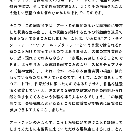
孤独や欲望、そして変性意識状態など、つくり手の内面をただよ
う激しい感情のゆらぎのなかから生まれているのです。
そこで、この展覧会では、アートを心理的あるいは精神的に安定
した状態を生み出し、その状態を維持するための能動的な道具で
あると捉えてみることにしました。これは、いわゆる“アウトサイ
ダー・アート”や“アール・ブリュット”という言葉で括られる作
家のことだけを言っているのではありません。古来の宗教芸術か
ら、近・現代までのあらゆるアート表現に共通してみることので
きる、はっきりとした輪郭を現すことのない「スピリチュアリテ
ィ（精神世界）」。それこそが、あらゆる芸術表現の根底に横た
わっているものだと考えているのです。そして、この“道具として
のアート”は、作家だけに限ったものでもありません。作品を注意
深く鑑賞していくと、さまざまな感覚や欲求が自分の内側から自
然と生まれてくるという体験を得る人もいるでしょう。この展覧
会では、会場構成などいたるところに鑑賞者が能動的に展覧会に
参加できる工夫をこらしました。
アートファンのみならず、こうした場に足を運ぶことを躊躇して
しまう方たちにも鑑賞に来ていただける展覧会にするには、どん