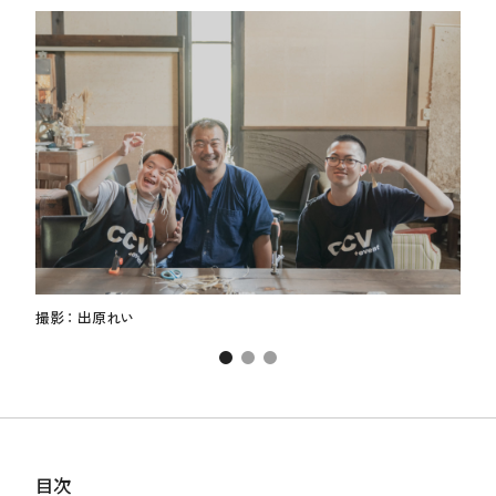
撮影：出原れい
撮影
目次