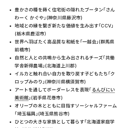
豊かさの種を蒔く住宅街の隠れたブータン「さん
わーく かぐや」(神奈川県藤沢市)
地域との縁を繋ぎ新たな価値を生み出す「CCV」
(栃木県鹿沼市）
世界へ羽ばたく高品質な和紙を「一越会」(群馬県
前橋市)
自然と人との共鳴から生み出されるチーズ「共働
学舎新得農場」(北海道上川郡)
イルカと触れ合い自力を取り戻す子どもたち「ク
ロップみのり」(神奈川県横須賀市)
アートを通してボーダーレスを表現「
るんびにい
美術館
」(岩手県花巻市)
オリーブの木とともに目指すソーシャルファーム
「埼玉福興」(埼玉県熊谷市)
ひとつの大きな家族として暮らす「北海道家庭学