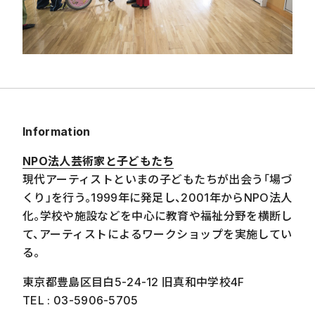
Information
NPO
法人芸術家と子どもたち
現代アーティストといまの子どもたちが出会う「場づ
くり」を行う。
1999
年に発足し、
2001
年から
NPO
法人
化。学校や施設などを中心に教育や福祉分野を横断し
て、アーティストによるワークショップを実施してい
る。
東京都豊島区目白
5-24-12
旧真和中学校
4F
TEL : 03-5906-5705