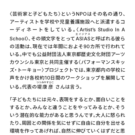
〈芸術家と子どもたち〉という
NPO
はその名の通り、
アーティストを学校や児童養護施設へと派遣するコ
ーディネートをしている。〈
Artist’s Studio In A
エイジアス
School
〉、その頭文字をとって
ASIAS
と呼ばれる彼ら
の活動は、現在では年間におよそ
90
カ所で行われて
いる。中でも公益財団法人東京都歴史文化財団アーツ
カウンシル東京と共同主催する〈パフォーマンスキッ
ズ・トーキョー〉プロジェクトでは、東京都内の学校に
声をかけ各校約
10
日間のワークショップを展開して
つつみやすひこ
いる。代表の
堤康彦
さんは言う。
「子どもたちには元々、表現をするとか、面白いことを
するとか、みんなと違うことをやってみるとか、そう
いう潜在的な能力があると思うんです。大人に怒られ
たり、周囲との関係を気にせずに自由に自分を出せる
環境を作ってあげれば、自然に伸びていくはずだと思