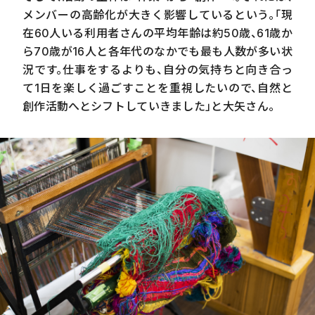
メンバーの高齢化が大きく影響しているという。「現
在
60
人いる利用者さんの平均年齢は約
50
歳、
61
歳か
ら
70
歳が
16
人と各年代のなかでも最も人数が多い状
況です。仕事をするよりも、自分の気持ちと向き合っ
て
1
日を楽しく過ごすことを重視したいので、自然と
創作活動へとシフトしていきました」と大矢さん。