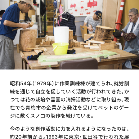
昭和
54
年（
1979
年）に作業訓練棟が建てられ、就労訓
練を通じて自立を促していく活動が行われてきた。か
つては花の栽培や霊園の清掃活動などに取り組み、現
在でも青梅市の企業から発注を受けてペットのゲー
ジに敷くスノコの製作を続けている。
今のような創作活動に力を入れるようになったのは、
約
20
年前から。
1993
年に東京・世田谷で行われた展