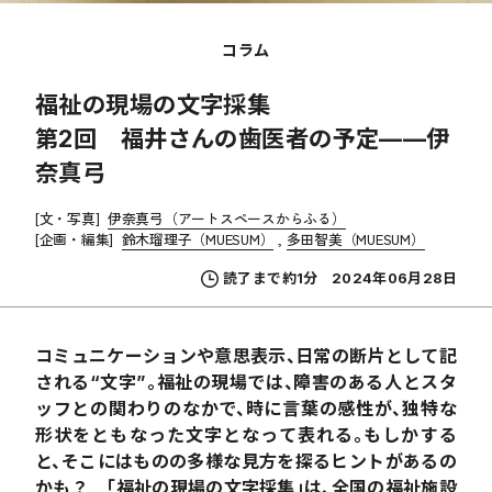
コラム
福祉の現場の文字採集
第2回 福井さんの歯医者の予定——伊
奈真弓
[文・写真]
伊奈真弓（アートスペースからふる）
[企画・編集]
鈴木瑠理子（MUESUM）
多田智美（MUESUM）
読了まで約1分
2024年06月28日
コミュニケーションや意思表示、日常の断片として記
される“文字”。福祉の現場では、障害のある人とスタ
ッフとの関わりのなかで、時に言葉の感性が、独特な
形状をともなった文字となって表れる。もしかする
と、そこにはものの多様な見方を探るヒントがあるの
かも？ 「福祉の現場の文字採集」は、全国の福祉施設