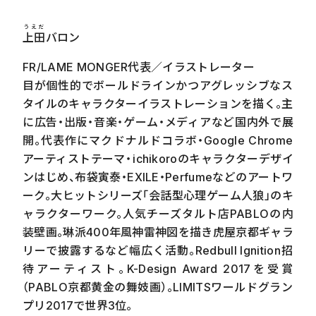
うえだ
上田
バロン
FR/LAME MONGER代表／イラストレーター
目が個性的でボールドラインかつアグレッシブなス
タイルのキャラクターイラストレーションを描く。主
に広告・出版・音楽・ゲーム・メディアなど国内外で展
開。代表作にマクドナルドコラボ・
Google Chrome
アーティストテーマ・
ichikoro
のキャラクターデザイ
ンはじめ、布袋寅泰・
EXILE
・
Perfume
などのアートワ
ーク。大ヒットシリーズ「会話型心理ゲーム人狼」のキ
ャラクターワーク。人気チーズタルト店
PABLO
の内
装壁画。琳派
400
年風神雷神図を描き虎屋京都ギャラ
リーで披露するなど幅広く活動。
Redbull Ignition
招
待アーティスト。
K-Design Award 2017
を受賞
（
PABLO
京都黄金の舞妓画）。
LIMITS
ワールドグラン
プリ
2017
で世界
3
位。