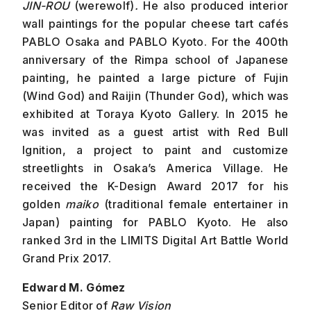
JIN-ROU
(werewolf)
.
He also produced interior
wall paintings for the popular cheese tart cafés
PABLO Osaka and PABLO Kyoto. For the 400th
anniversary of the Rimpa school of Japanese
painting, he painted a large picture of Fujin
(Wind God) and Raijin (Thunder God), which was
exhibited at Toraya Kyoto Gallery. In 2015 he
was invited as a guest artist with Red Bull
Ignition, a project to paint and customize
streetlights in Osaka’s America Village. He
received the K-Design Award 2017 for his
golden
maiko
(traditional female entertainer in
Japan) painting for PABLO Kyoto. He also
ranked 3rd in the LIMITS Digital Art Battle World
Grand Prix 2017.
Edward M. Gómez
Senior Editor of
Raw Vision