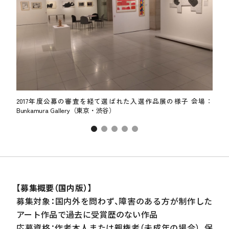
会場：
2017年度公募の審査を経て選ばれた入選作品展の様子 会場：
20
Bunkamura Gallery（東京・渋谷）
Bun
【募集概要（国内版）
】
募集対象：国内外を問わず、障害のある方が制作した
アート作品で過去に受賞歴のない作品
応募資格：作者本人または親権者（未成年の場合）、保