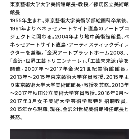
東京藝術大学大学美術館館長・教授／練馬区立美術館
館長
1955年生まれ。東京藝術大学美術学部絵画科卒業後、
1991
年よりベネッセアートサイト直島のアートプロ
ジェクトに関わる。
2004
年より地中美術館館長、ベ
ネッセアートサイト直島・アーティスティックディレ
クターを兼務。「金沢アートプラットホーム
2008
」、
｢金沢・世界工芸トリエンナーレ｣、｢工芸未来派｣等を
開催。
2007
年～
2017
年金沢
21
世紀美術館館長。
2013
年～
2015
年東京藝術大学客員教授、
2015
年よ
り東京藝術大学大学美術館館長・教授を兼務。
2013
年
～
2017
年秋田公立美術大学客員教授。
2016
年
9
月～
2017
年
3
月女子美術大学芸術学部特別招聘教員。
2015
年から現職。現在、金沢
21
世紀美術館特任館長と
兼務。