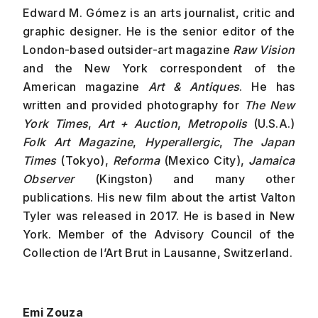
Edward M. Gómez is an arts journalist, critic and
graphic designer. He is the senior editor of the
London-based outsider-art magazine
Raw Vision
and the New York correspondent of the
American magazine
Art & Antiques
. He has
written and provided photography for
The New
York Times
,
Art + Auction
,
Metropolis
(U.S.A.)
Folk Art Magazine
,
Hyperallergic
,
The Japan
Times
(Tokyo),
Reforma
(Mexico City),
Jamaica
Observer
(Kingston) and many other
publications. His new film about the artist Valton
Tyler was released in 2017. He is based in New
York. Member of the Advisory Council of the
Collection de l’Art Brut in Lausanne, Switzerland.
Emi Zouza