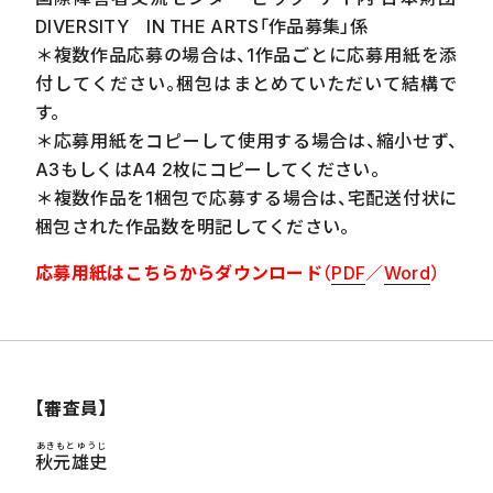
DIVERSITY
IN THE ARTS
「作品募集」係
＊複数作品応募の場合は、
1
作品ごとに応募用紙を添
付してください。梱包はまとめていただいて結構で
す。
＊応募用紙をコピーして使用する場合は、縮小せず、
A3
もしくは
A4 2
枚にコピーしてください。
＊複数作品を
1
梱包で応募する場合は、宅配送付状に
梱包された作品数を明記してください。
応募用紙はこちらからダウンロード
（
PDF
／
Word
）
【審査員】
あきもとゆうじ
秋元雄史