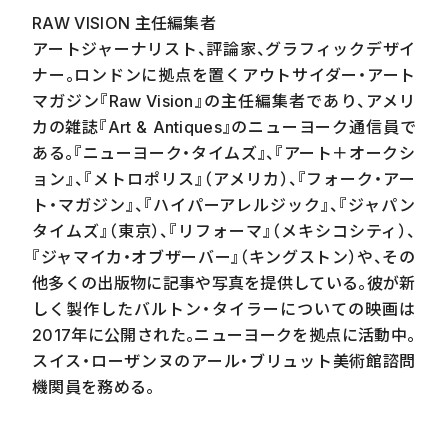
RAW VISION 主任編集者
アートジャーナリスト、評論家、グラフィックデザイ
ナー。ロンドンに拠点を置くアウトサイダー・アート
マガジン『
Raw Vision
』の主任編集者であり、アメリ
カの雑誌『
Art & Antiques
』のニューヨーク通信員で
ある。『ニューヨーク・タイムズ』、『アート＋オークシ
ョン』、『メトロポリス』（アメリカ）、『フォーク・アー
ト・マガジン』、『ハイパーアレルジック』、『ジャパン
タイムズ』（東京）、『リフォーマ』（メキシコシティ）、
『ジャマイカ・オブザーバー』（キングストン）や、その
他多くの出版物に記事や写真を提供している。彼が新
しく製作したバルトン・タイラーについての映画は
2017
年に公開された。ニューヨークを拠点に活動中。
スイス・ローザンヌのアール・ブリュット美術館諮問
機関員を務める。