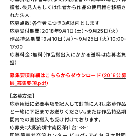
護者、後見人もしくは作者から作品の使用権を移譲さ
れた法人。
応募点数：各作者につき
3
点以内とします
応募受付期間：
2018
年
9
月
1
日（土）～
9
月
25
日（火）
作品持込期間：
9
月
10
日（月）～
9
月
25
日（火）
10:00-
17:00
応募料金：無料（作品搬出入にかかる送料は応募者負
担）
募集要項詳細はこちらからダウンロード
（
2018
公募
展
_
募集要項
.pdf
）
【応募方法】
応募用紙に必要事項を記入して封筒に入れ、応募作品
と一緒に下記までお送りください。または作品持込期
間内での直接搬入も受け付けております。
応募先：大阪府堺市南区茶山台
1-8-1
国際障害者交流センター ビッグ・アイ内 日本財団