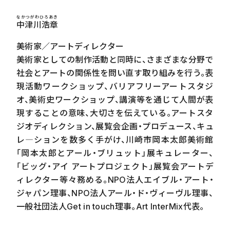
なかつがわひろあき
中津川浩章
美術家／アートディレクター
美術家としての制作活動と同時に、さまざまな分野で
社会とアートの関係性を問い直す取り組みを行う。表
現活動ワークショップ、バリアフリーアートスタジ
オ、美術史ワークショップ、講演等を通じて人間が表
現することの意味、大切さを伝えている。アートスタ
ジオディレクション、展覧会企画・プロデュース、キュ
レ―ションを数多く手がけ、川崎市岡本太郎美術館
「岡本太郎とアール・ブリュット」展キュレーター、
「ビッグ・アイ アートプロジェクト」展覧会アートデ
ィレクター等々務める。
NPO
法人エイブル・アート・
ジャパン理事、
NPO
法人アール・ド・ヴィーヴル理事、
一般社団法人
Get in touch
理事。
Art InterMix
代表。