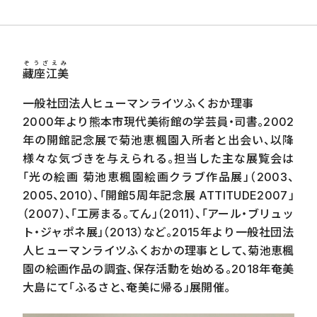
ぞうざえみ
藏座江美
一般社団法人ヒューマンライツふくおか理事
2000年より熊本市現代美術館の学芸員・司書。
2002
年の開館記念展で菊池恵楓園入所者と出会い、以降
様々な気づきを与えられる。担当した主な展覧会は
「光の絵画 菊池恵楓園絵画クラブ作品展」（
2003
、
2005
、
2010
）、「開館
5
周年記念展
ATTITUDE2007
」
（
2007
）、「工房まる。てん」（
2011
）、「アール・ブリュッ
ト・ジャポネ展」（
2013
）など。
2015
年より一般社団法
人ヒューマンライツふくおかの理事として、菊池恵楓
園の絵画作品の調査、保存活動を始める。
2018
年奄美
大島にて「ふるさと、奄美に帰る」展開催。