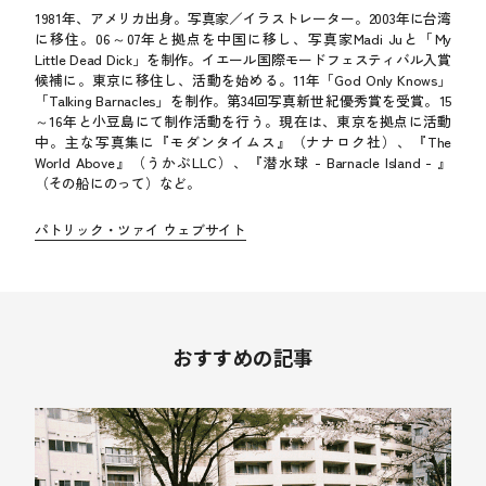
1981年、アメリカ出身。写真家／イラストレーター。2003年に台湾
に移住。06～07年と拠点を中国に移し、写真家Madi Juと「My
Little Dead Dick」を制作。イエール国際モードフェスティバル入賞
候補に。東京に移住し、活動を始める。11年「God Only Knows」
「Talking Barnacles」を制作。第34回写真新世紀優秀賞を受賞。15
～16年と小豆島にて制作活動を行う。現在は、東京を拠点に活動
中。主な写真集に『モダンタイムス』（ナナロク社）、『The
World Above』（うかぶLLC）、『潜水球 - Barnacle Island - 』
（その船にのって）など。
パトリック・ツァイ ウェブサイト
おすすめの記事