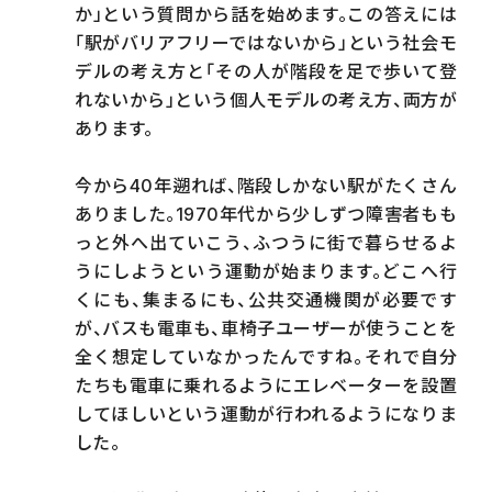
か」という質問から話を始めます。この答えには
「駅がバリアフリーではないから」という社会モ
デルの考え方と「その人が階段を足で歩いて登
れないから」という個人モデルの考え方、両方が
あります。
今から40年遡れば、階段しかない駅がたくさん
ありました。1970年代から少しずつ障害者もも
っと外へ出ていこう、ふつうに街で暮らせるよ
うにしようという運動が始まります。どこへ行
「良かれ」を疑い、決めつけずに対話する
くにも、集まるにも、公共交通機関が必要です
合理的配慮にマニュアルはない
が、バスも電車も、車椅子ユーザーが使うことを
全く想定していなかったんですね。それで自分
障害者運動の歴史から「社会モデル」を学ぶ
たちも電車に乗れるようにエレベーターを設置
してほしいという運動が行われるようになりま
変えなければいけないのは自身の体？社会？
した。
今の社会で何がバリアなのか？を共有するために