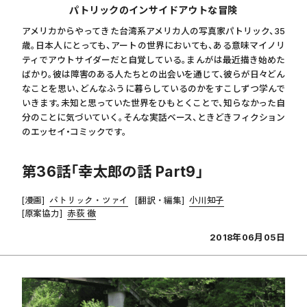
パトリックのインサイドアウトな冒険
アメリカからやってきた台湾系アメリカ人の写真家パトリック、35
歳。日本人にとっても、アートの世界においても、ある意味マイノリ
ティでアウトサイダーだと自覚している。まんがは最近描き始めた
ばかり。彼は障害のある人たちとの出会いを通じて、彼らが日々どん
なことを思い、どんなふうに暮らしているのかをすこしずつ学んで
いきます。未知と思っていた世界をひもとくことで、知らなかった自
分のことに気づいていく。そんな実話ベース、ときどきフィクション
のエッセイ・コミックです。
第36話「幸太郎の話 Part9」
[漫画]
パトリック・ツァイ
[翻訳・編集]
小川知子
[原案協力]
赤荻 徹
2018年06月05日