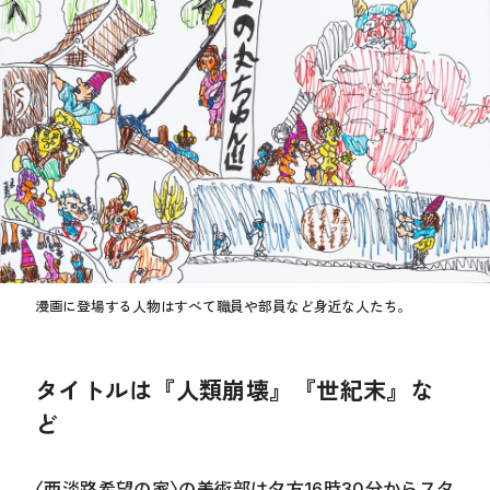
漫画に登場する人物はすべて職員や部員など身近な人たち。
タイトルは『人類崩壊』『世紀末』な
ど
〈西淡路希望の家〉の美術部は夕方
16
時
30
分からスタ