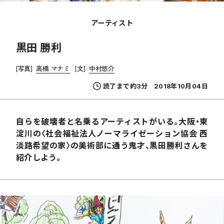
アーティスト
黒田 勝利
[写真]
高橋 マナミ
[文]
中村悠介
読了まで約3分
2018年10月04日
自らを破壊者と名乗るアーティストがいる。大阪・東
淀川の〈社会福祉法人ノーマライゼーション協会 西
淡路希望の家〉の美術部に通う鬼才、黒田勝利さんを
紹介しよう。