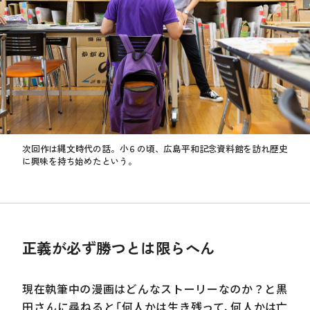
次回作は縄文時代の話。小６の頃、広島平和記念資料館を訪れ歴史
に興味を持ち始めたという。
正義が必ず勝つとは限らへん
現在執筆中の漫画はどんなストーリーなのか？と黒
タイトルは『人類崩壊』『世紀末』など
田さんに尋ねると「何人かは生き残って、何人かは亡