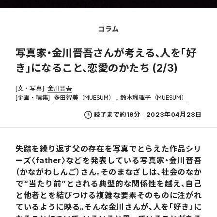
コラム
写真家・金川晋吾さんが考える、人を「好
き」になること、恋愛のかたち (2/3)
[文・写真]
金川晋吾
[企画・編集]
多田智美（MUESUM）
鈴木瑠理子（MUESUM）
読了まで約19分
2023年04月28日
失踪を繰り返す父の存在を写真でとらえた作品シリ
ーズ〈father〉などを発表している写真家・金川晋吾
（かながわしんご）さん。そのまなざしは、社会のなか
で“当たり前”とされる典型的な関係性を越え、自己
と他者とを結びつける複雑な要素そのものに注がれ
ているように映る。そんな金川さんが、人を「好き」に