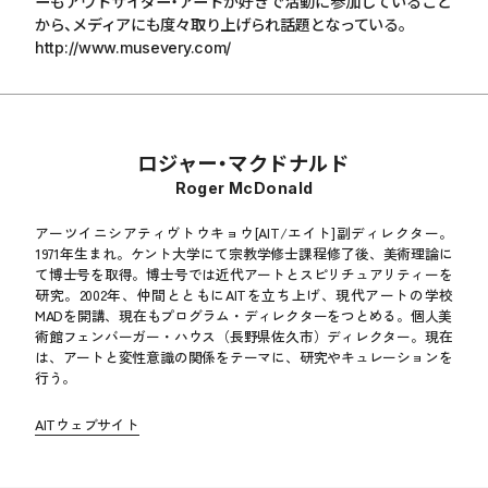
ーもアウトサイダー・アートが好きで活動に参加していること
から、メディアにも度々取り上げられ話題となっている。
http://www.musevery.com/
ロジャー・マクドナルド
Roger McDonald
アーツイニシアティヴトウキョウ[AIT/エイト]副ディレクター。
1971年生まれ。ケント大学にて宗教学修士課程修了後、美術理論に
て博士号を取得。博士号では近代アートとスピリチュアリティーを
研究。2002年、仲間とともにAITを立ち上げ、現代アートの学校
MADを開講、現在もプログラム・ディレクターをつとめる。個人美
術館フェンバーガー・ハウス（長野県佐久市）ディレクター。現在
は、アートと変性意識の関係をテーマに、研究やキュレーションを
行う。
AITウェブサイト