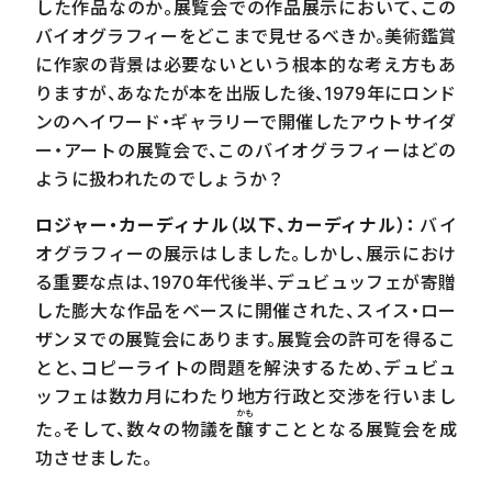
した作品なのか。展覧会での作品展示において、この
バイオグラフィーをどこまで見せるべきか。美術鑑賞
に作家の背景は必要ないという根本的な考え方もあ
りますが、あなたが本を出版した後、
1979
年にロンド
ンのヘイワード・ギャラリーで開催したアウトサイダ
ー・アートの展覧会で、このバイオグラフィーはどの
ように扱われたのでしょうか？
ロジャー・カーディナル（以下、カーディナル）：
バイ
オグラフィーの展示はしました。しかし、展示におけ
る重要な点は、
1970
年代後半、デュビュッフェが寄贈
した膨大な作品をベースに開催された、スイス・ロー
ザンヌでの展覧会にあります。展覧会の許可を得るこ
とと、コピーライトの問題を解決するため、デュビュ
ッフェは数カ月にわたり地方行政と交渉を行いまし
かも
た。そして、数々の物議を
醸
すこととなる展覧会を成
功させました。