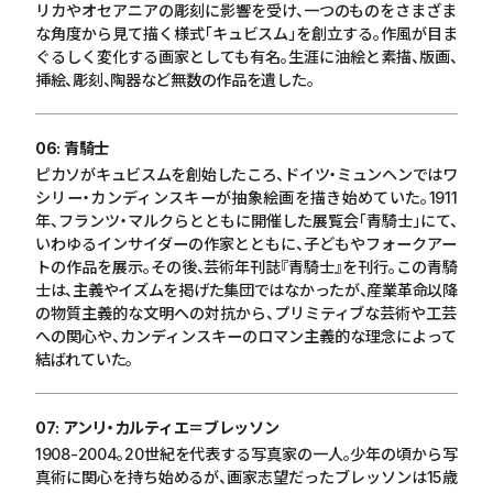
リカやオセアニアの彫刻に影響を受け、一つのものをさまざま
な角度から見て描く様式「キュビスム」を創立する。作風が目ま
ぐるしく変化する画家としても有名。生涯に油絵と素描、版画、
挿絵、彫刻、陶器など無数の作品を遺した。
06: 青騎士
ピカソがキュビスムを創始したころ、ドイツ・ミュンヘンではワ
シリー・カンディンスキーが抽象絵画を描き始めていた。
1911
年、フランツ・マルクらとともに開催した展覧会「青騎士」にて、
いわゆるインサイダーの作家とともに、子どもやフォークアー
トの作品を展示。その後、芸術年刊誌『青騎士』を刊行。この青騎
士は、主義やイズムを掲げた集団ではなかったが、産業革命以降
の物質主義的な文明への対抗から、プリミティブな芸術や工芸
への関心や、カンディンスキーのロマン主義的な理念によって
結ばれていた。
07: アンリ・カルティエ＝ブレッソン
1908-2004
。
20
世紀を代表する写真家の一人。少年の頃から写
真術に関心を持ち始めるが、画家志望だったブレッソンは
15
歳