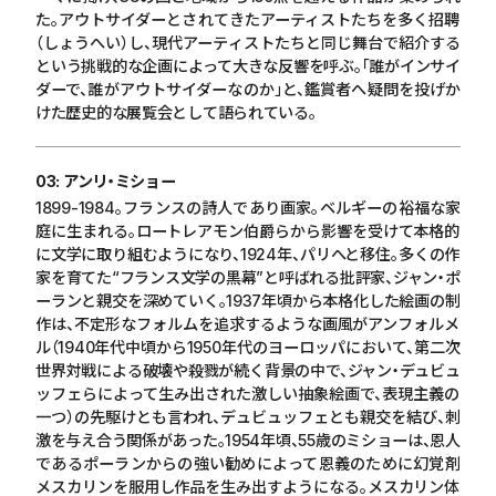
た。アウトサイダーとされてきたアーティストたちを多く招聘
（しょうへい）し、現代アーティストたちと同じ舞台で紹介する
という挑戦的な企画によって大きな反響を呼ぶ。「誰がインサイ
ダーで、誰がアウトサイダーなのか」と、鑑賞者へ疑問を投げか
けた歴史的な展覧会として語られている。
03: アンリ・ミショー
1899-1984。フランスの詩人であり画家。ベルギーの裕福な家
庭に生まれる。ロートレアモン伯爵らから影響を受けて本格的
に文学に取り組むようになり、
1924
年、パリへと移住。多くの作
家を育てた“フランス文学の黒幕”と呼ばれる批評家、ジャン・ポ
ーランと親交を深めていく。
1937
年頃から本格化した絵画の制
作は、不定形なフォルムを追求するような画風がアンフォルメ
ル（
1940
年代中頃から
1950
年代のヨーロッパにおいて、第二次
世界対戦による破壊や殺戮が続く背景の中で、ジャン・デュビュ
ッフェらによって生み出された激しい抽象絵画で、表現主義の
一つ）の先駆けとも言われ、デュビュッフェとも親交を結び、刺
激を与え合う関係があった。
1954
年頃、
55
歳のミショーは、恩人
であるポーランからの強い勧めによって恩義のために幻覚剤
メスカリンを服用し作品を生み出すようになる。メスカリン体