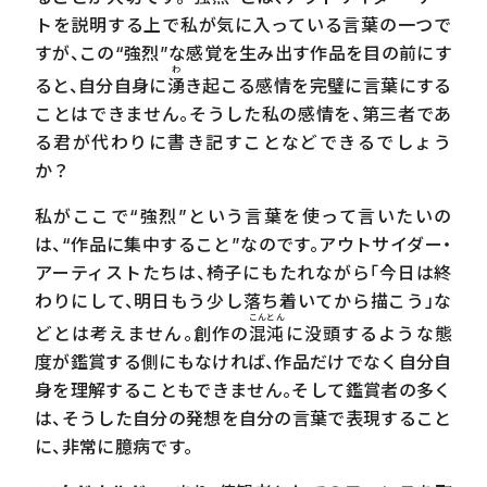
トを説明する上で私が気に入っている言葉の一つで
すが、この“強烈”な感覚を生み出す作品を目の前にす
わ
ると、自分自身に
湧
き起こる感情を完璧に言葉にする
ことはできません。そうした私の感情を、第三者であ
る君が代わりに書き記すことなどできるでしょう
か？
私がここで“強烈”という言葉を使って言いたいの
は、“作品に集中すること”なのです。アウトサイダー・
アーティストたちは、椅子にもたれながら「今日は終
わりにして、明日もう少し落ち着いてから描こう」な
こんとん
どとは考えません。創作の
混沌
に没頭するような態
度が鑑賞する側にもなければ、作品だけでなく自分自
身を理解することもできません。そして鑑賞者の多く
は、そうした自分の発想を自分の言葉で表現すること
に、非常に臆病です。