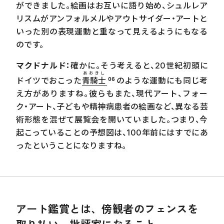
ができました。絵画はお互いに語り始め、シュルレア
リスムがアンフォルメルやアウトサイダー・アートと
いった別の表現運動と重なって見えるようにもなる
のです。
マクドナルド：
確かに。そう考えると、
20
世紀初頭に
あおきし
ドイツでおこった
青騎士
のような運動にも同じ考
06
え方がありますね。彼らもまた、現代アート、フォー
ク・アート、子どもや精神病患者の絵画など、異なる芸
術形態を混ぜて展覧会を開いていました。つまり、今
起こっていることの予想図は、
100
年前にはすでにあ
ったということになりますね。
アート鑑賞とは、傍観者のフェンスを
取り払い、批評家になること