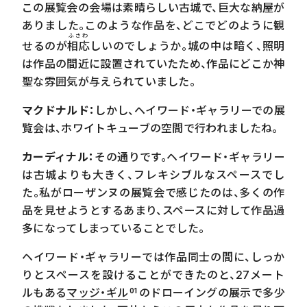
この展覧会の会場は素晴らしい古城で、巨大な納屋が
ありました。このような作品を、どこでどのように観
ふさわ
せるのが
相応
しいのでしょうか。城の中は暗く、照明
は作品の間近に設置されていたため、作品にどこか神
聖な雰囲気が与えられていました。
マクドナルド：
しかし、ヘイワード・ギャラリーでの展
覧会は、ホワイトキューブの空間で行われましたね。
カーディナル：
その通りです。ヘイワード・ギャラリー
は古城よりも大きく、フレキシブルなスペースでし
た。私がローザンヌの展覧会で感じたのは、多くの作
品を見せようとするあまり、スペースに対して作品過
多になってしまっていることでした。
ヘイワード・ギャラリーでは作品同士の間に、しっか
りとスペースを設けることができたのと、
27
メート
ルもある
マッジ・ギル
のドローイングの展示で多少
01