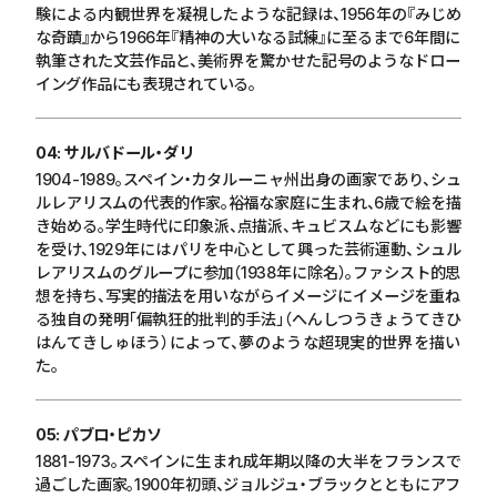
験による内観世界を凝視したような記録は、
1956
年の『みじめ
な奇蹟』から
1966
年『精神の大いなる試練』に至るまで
6
年間に
執筆された文芸作品と、美術界を驚かせた記号のようなドロー
イング作品にも表現されている。
04: サルバドール・ダリ
1904-1989
。スペイン・カタルーニャ州出身の画家であり、シュ
ルレアリスムの代表的作家。裕福な家庭に生まれ、
6
歳で絵を描
き始める。学生時代に印象派、点描派、キュビスムなどにも影響
を受け、
1929
年にはパリを中心として興った芸術運動、シュル
レアリスムのグループに参加（
1938
年に除名）。ファシスト的思
想を持ち、写実的描法を用いながらイメージにイメージを重ね
る独自の発明「偏執狂的批判的手法」（へんしつうきょうてきひ
はんてきしゅほう）によって、夢のような超現実的世界を描い
た。
05: パブロ・ピカソ
1881-1973
。スペインに生まれ成年期以降の大半をフランスで
過ごした画家。
1900
年初頭、ジョルジュ・ブラックとともにアフ