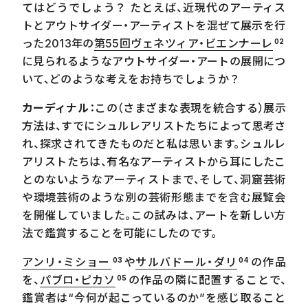
てはどうでしょう？ たとえば、近現代のアーティス
トとアウトサイダー・アーティストを混ぜて展示を行
った
2013
年の
第55回ヴェネツィア・ビエンナーレ
02
に見られるようなアウトサイダー・アートの展開につ
いて、どのような考えをお持ちでしょうか？
カーディナル
：この（さまざまな表現を統合する）展示
方法は、すでにシュルレアリストたちによって思考さ
れ、探求されてきたものだと私は思います。シュルレ
アリストたちは、有名なアーティストから耳にしたこ
とのないようなアーティストまで、そして、洞窟芸術
や環境芸術のような別の芸術形態までを含む展覧会
を開催していました。この試みは、アートを新しい方
法で鑑賞することを可能にしたのです。
アンリ・ミショー
や
サルバドール・ダリ
の作品
03
04
を、
パブロ・ピカソ
の作品の隣に配置することで、
05
鑑賞者は“今何が起こっているのか”を感じ取ること