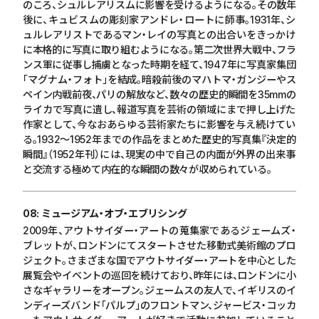
のころ、シュルレアリスムに影響を受けるようになる。その数年
後に、キュビスムの彫刻家アンドレ・ロートに師事。
1931
年、シ
ュルレアリストであるマン・レイの写真との出合いをきっかけ
に本格的に写真に取り組むようになる。第二次世界大戦中、フラ
ンス軍に従事し捕虜となった時期を経て、
1947
年に写真家集団
「マグナム・フォト」を結成。暗殺前後のマハトマ・ガンジーやス
ペイン内戦前夜、パリの解放など、数々の歴史的瞬間を
35mm
の
ライカで写真に遺し、報道写真を芸術の領域にまで押し上げた
作家として、今なおあらゆる芸術家たちに影響を与え続けてい
る。
1932
〜
1952
年までの作品をまとめた歴史的写真集『決定的
瞬間』（
1952
年刊）には、現実の中で自己の内面が外界の出来事
と交流する極めて内在的な瞬間の数々が収められている。
08: ミュージアム・オブ・エブリシング
2009
年、アウトサイダー・アートの蒐集家であるジェームズ・
ブレットが、ロンドンにてスタートさせた移動式美術館のプロ
ジェクト。さまざまな国でアウトサイダー・アートを中心とした
展覧会やイベントの巡回を続けており、昨年には、ロンドンに小
さなギャラリーをオープン。ジェームスの友人で、イギリスのイ
ンディーズバンド「パルプ」のフロントマン、ジャービス・コッカ