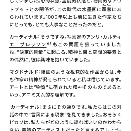
していました。心的状態、霊能的状態と、物質的なアウ
けんちょ
トプットとの関係が、この時代の水墨画に
顕著
にあ
らわれています。1000年以上も前に生きた作家たち
にとっても、とても大事なことだったのだと。
カーディナル：
そうですね。写真家の
アンリ・カルティ
エ＝ブレッソン
もこの問題を扱っていました
07
ね。“決定的瞬間”に起こる、精神と目と空間的要素と
作品をどう見せるのか――展示によって鑑賞者が受け取
れるもの
の偶然に、彼は興味を抱いていました。
アート鑑賞とは、傍観者のフェンスを取り払い、批評
マクドナルド：
絵画のような視覚的な作品からは、今
家になること
も作家の精神が発せられていると私は信じています。
アート鑑賞とは、どんな作品にも存在する“盲点”を
アートとは“物質”に宿された精神そのものであると
探し出すこと
いう、アニミズム的な理解です。
カーディナル：
まさにその通りです。私たちはこの対
話の中で“言葉による現象”を見てきました。おそらく
ピカソは、私たちがどのように語ればいいのかわから
ない、最初のアーティストだったと言えるでしょう。