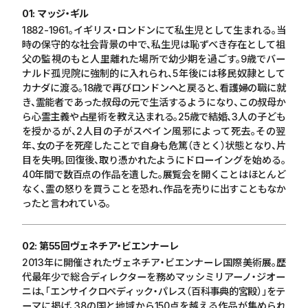
01: マッジ・ギル
1882-1961
。イギリス・ロンドンにて私生児として生まれる。当
時の保守的な社会背景の中で、私生児は恥ずべき存在として祖
父の監視のもと人里離れた場所で幼少期を過ごす。
9
歳でバー
ナルド孤児院に強制的に入れられ、
5
年後には移民奴隷として
カナダに渡る。
18
歳で再びロンドンへと戻ると、看護婦の職に就
き、霊能者であった叔母の元で生活するようになり、この叔母か
ら心霊主義や占星術を教え込まれる。
25
歳で結婚、
3
人の子ども
を授かるが、
2
人目の子がスペイン風邪によって死去。その翌
年、女の子を死産したことで自身も危篤（きとく）状態となり、片
目を失明。回復後、取り憑かれたようにドローイングを始める。
40
年間で数百点の作品を遺した。展覧会を開くことはほとんど
なく、霊の怒りを買うことを恐れ、作品を売りに出すこともなか
ったと言われている。
02: 第55回ヴェネチア・ビエンナーレ
2013
年に開催されたヴェネチア・ビエンナーレ国際美術展。歴
代最年少で総合ディレクターを務めマッシミリアーノ・ジオー
ニは、「エンサイクロペディック・パレス（百科事典的宮殿）」をテ
ーマに掲げ、
38
の国と地域から
150
点を越える作品が集められ